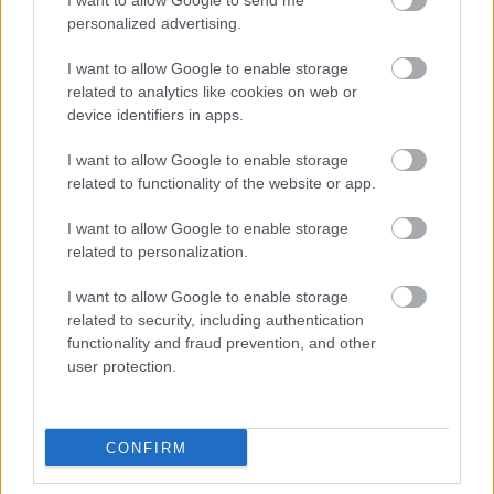
I want to allow Google to send me
personalized advertising.
I want to allow Google to enable storage
related to analytics like cookies on web or
device identifiers in apps.
I want to allow Google to enable storage
related to functionality of the website or app.
I want to allow Google to enable storage
related to personalization.
I want to allow Google to enable storage
5 könnyen követhető stílustipp
related to security, including authentication
functionality and fraud prevention, and other
tervezzvelem
•
2024. október 11.
0
user protection.
Otthonunk stílusának kialakítása időbe telik. A
legjobb, ha először az alapokat, a koncepciót
CONFIRM
határozod meg, így következetesen tudsz ehhez ...