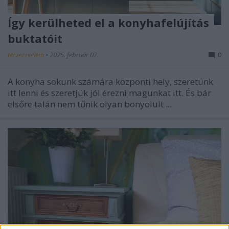
Így kerülheted el a konyhafelújítás
buktatóit
tervezzvelem
•
2025. február 07.
0
A konyha sokunk számára központi hely, szeretünk
itt lenni és szeretjük jól érezni magunkat itt. És bár
elsőre talán nem tűnik olyan bonyolult ...