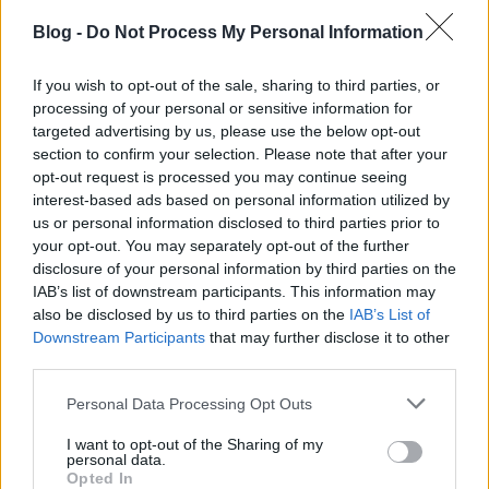
Blog -
Do Not Process My Personal Information
If you wish to opt-out of the sale, sharing to third parties, or
processing of your personal or sensitive information for
Miért éri meg bútort felújítani? 5
targeted advertising by us, please use the below opt-out
hasznos ötlet
section to confirm your selection. Please note that after your
opt-out request is processed you may continue seeing
tervezzvelem
•
2025. január 24.
0
interest-based ads based on personal information utilized by
us or personal information disclosed to third parties prior to
A régi bútorokban rengeteg a lehetőség. Kis
your opt-out. You may separately opt-out of the further
utánajárással olcsón hozzájuthatsz szép
disclosure of your personal information by third parties on the
darabokhoz, sőt lehet, hogy otthon is lapul valami. :)
IAB’s list of downstream participants. This information may
also be disclosed by us to third parties on the
IAB’s List of
Talán ...
Downstream Participants
that may further disclose it to other
third parties.
Please note that this website/app uses one or more Google
Personal Data Processing Opt Outs
services and may gather and store information including but
not limited to your visit or usage behaviour. You may click to
I want to opt-out of the Sharing of my
personal data.
grant or deny consent to Google and its third-party tags to
Opted In