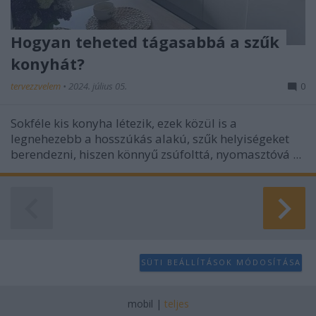
Hogyan teheted tágasabbá a szűk
konyhát?
tervezzvelem
•
2024. július 05.
0
Sokféle kis konyha létezik, ezek közül is a
legnehezebb a hosszúkás alakú, szűk helyiségeket
berendezni, hiszen könnyű zsúfolttá, nyomasztóvá ...
SÜTI BEÁLLÍTÁSOK MÓDOSÍTÁSA
mobil
|
teljes