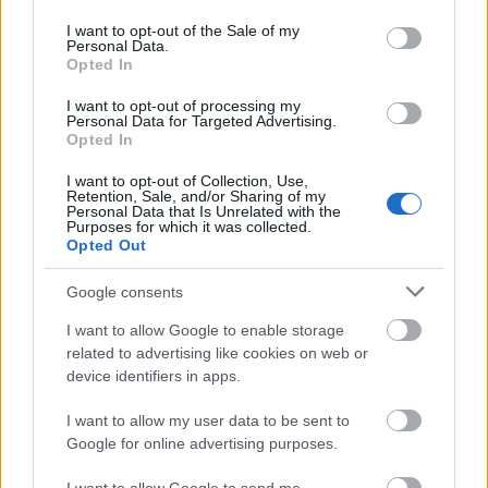
use your data for below specified purposes in below Google
consent section.
I want to opt-out of the Sale of my
Personal Data.
Opted In
I want to opt-out of processing my
Personal Data for Targeted Advertising.
Opted In
I want to opt-out of Collection, Use,
Retention, Sale, and/or Sharing of my
Pofonegyszerű ötletek, hogy több
Personal Data that Is Unrelated with the
Purposes for which it was collected.
természetes fény jusson az
Opted Out
otthonodba
Google consents
tervezzvelem
•
2025. január 10.
0
I want to allow Google to enable storage
related to advertising like cookies on web or
A téli hónapokban nagyon lehangoló lehet a
device identifiers in apps.
természetes fény hiánya. További probléma lehet,
I want to allow my user data to be sent to
ha a lakás tájolása is olyan, hogy eleve sötétek a ...
Google for online advertising purposes.