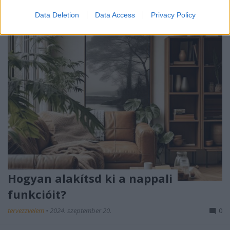
Data Deletion
Data Access
Privacy Policy
Hogyan alakítsd ki a nappali
funkcióit?
tervezzvelem
•
2024. szeptember 20.
0