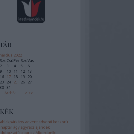
tár
március 2022
Sze
Csü
Pén
Szo
Vas
2
3
4
5
6
9
10
11
12
13
16
17
18
19
20
23
24
25
26
27
30
31
Archív
>
>>
kék
ablakpárkány
advent
adventi koszorú
 naptár
ágy
ágyrács
ajándék
kdoboz
ajtó
alaprajz
Alberobello