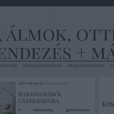
, álmok, ot
endezés + m
renciák
szolgáltatások
árajánlatkérés
s
2022. március 29.
írta:
tervezzvelem
Babaszobából
gyerekszoba
Kös
A babaszoba, gyerekszoba