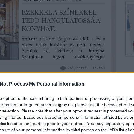
Ezekkel a színekkel
tedd hangulatossá a
konyhát!
Amikor otthon töltjük az időt - és a
home office korában ez nem kevés -
életünk fő színtere a konyha.
Számtalan olyan tevékenységet
végzünk itt, amely nemcsak a ...
Szólj hozzá!
Tovább
Top
Not Process My Personal Information
Által
Kony
2022. március 14.
írta:
tervezzvelem
to opt-out of the sale, sharing to third parties, or processing of your per
Együt
formation for targeted advertising by us, please use the below opt-out s
Hely
Konyhaátalakítás:
r selection. Please note that after your opt-out request is processed y
Szek
olcsón vagy
eing interest-based ads based on personal information utilized by us or
költséghatékonyan?
disclosed to third parties prior to your opt-out. You may separately opt-
losure of your personal information by third parties on the IAB’s list of