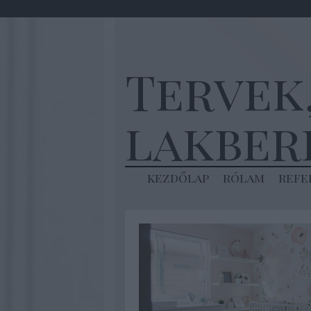
Tervek
lakber
kezdőlap
rólam
refe