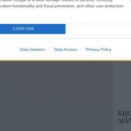
Csa
cation functionality and fraud prevention, and other user protection.
CONFIRM
Még
ins
Data Deletion
Data Access
Privacy Policy
Nézd m
ötlete
Kre
ajá