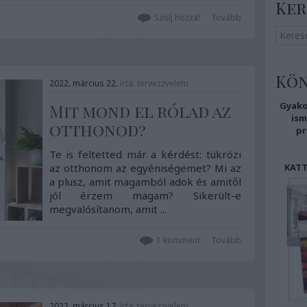
Ker
lakások esetén ...
Szólj hozzá!
Tovább
Kö
2022. március 22.
írta:
tervezzvelem
Gyako
Mit mond el rólad az
i
sm
otthonod?
pr
Te is feltetted már a kérdést: tükrözi
az otthonom az egyéniségemet? Mi az
KATT
a plusz, amit magamból adok és amitől
jól érzem magam? Sikerült-e
megvalósítanom, amit ...
1
komment
Tovább
2022. március 17.
írta:
tervezzvelem