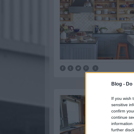
Blog -
Do 
If you wish 
sensitive in
confirm you
continue se
information 
further disc