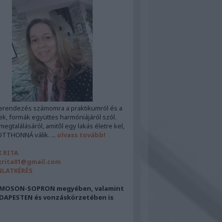
erendezés számomra a praktikumról és a
ek, formák együttes harmóniájáról szól.
egtalálásáról, amitől egy lakás életre kel,
OTTHONNÁ válik. ...
olvass tovább!
 RITA
rita01@gmail.com
NLATKÉRÉS
MOSON-SOPRON megyében, valamint
DAPESTEN és vonzáskörzetében is