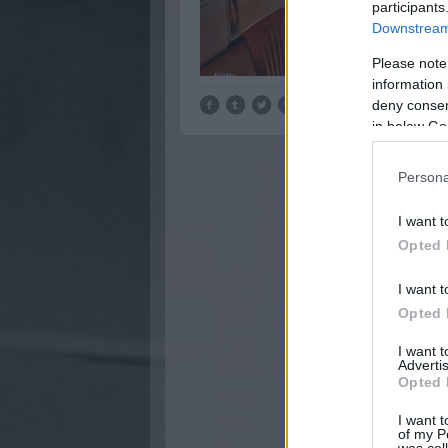
participants
Downstream 
Please note
information 
deny consent
in below Go
Persona
I want t
Opted 
I want t
Opted 
I want 
Advertis
Opted 
I want t
of my P
was col