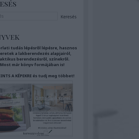
esés
nyvek
rlati tudás
lépésről lépésre,
hasznos
eretek
a lakberendezés alapjairól,
aktikus berendezésről,
színekről.
Most már
könyv formájában is!
INTS A KÉPEKRE és tudj meg többet!