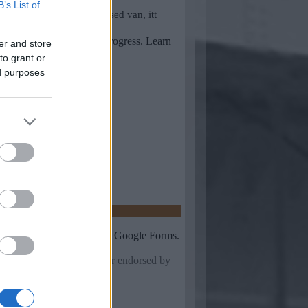
B’s List of
er and store
to grant or
ed purposes