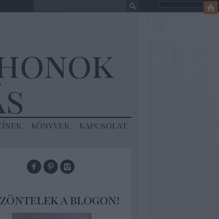
thonok
ás
zínek
könyvek
kapcsolat
zöntelek a blogon!