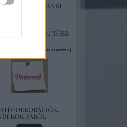
tlakozz hozzánk!
 több kép, még több
piráció
eg Pinterest oldalamat és szerezz új
ket!
atív dekorációk,
ndékok fából