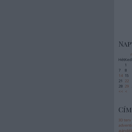
Nap
Hét
Ked
1
7
8
14
15
21
22
28
29
<<
<
Cím
3D terv
adventi
ajándé