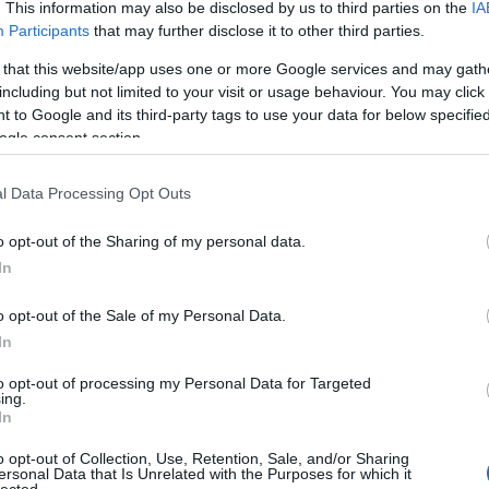
Az álomkonyha sokszor elérhetetlen
. This information may also be disclosed by us to third parties on the
IA
vállalkozásnak tűnik, nemcsak azért,
Participants
that may further disclose it to other third parties.
mert költséges, hanem mert a
 that this website/app uses one or more Google services and may gath
választék rendkívül széles, a viszonylag
including but not limited to your visit or usage behaviour. You may click 
olcsótól a csillagos ...
Szólj hozzá!
Tovább
 to Google and its third-party tags to use your data for below specifi
ogle consent section.
l Data Processing Opt Outs
o opt-out of the Sharing of my personal data.
In
o opt-out of the Sale of my Personal Data.
In
to opt-out of processing my Personal Data for Targeted
ing.
In
o opt-out of Collection, Use, Retention, Sale, and/or Sharing
ersonal Data that Is Unrelated with the Purposes for which it
lected.