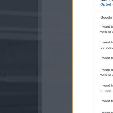
Opted 
Google 
I want t
web or d
I want t
purpose
I want 
I want t
web or d
I want t
or app.
I want t
I want t