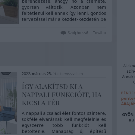
berendezése, ahogy nő a csemete,
gyorsan változik. Azonban nem
feltétlenül kell ennek így lenni, gondos
tervezéssel már a kezdet-kezdetén be
...
Szólj hozzá!
Tovább
A lakb
szín
2022. március 25.
írta:
tervezzvelem
Annak m
Így alakítsd ki a
nappali funkcióit, ha
PÉNTEK
pentek
kicsi a tér
ÁRAJÁ
A nappali a családi élet fontos színtere,
GYŐR-
sokféle elvárásnak kell megfelelnie és
BU
egyszerre több funkciót kell
betöltenie. Manapság új építésű