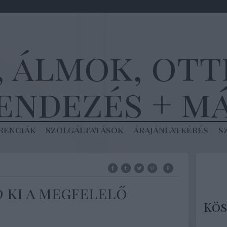
, álmok, ot
endezés + m
renciák
szolgáltatások
árajánlatkérés
s
 ki a megfelelő
Kös