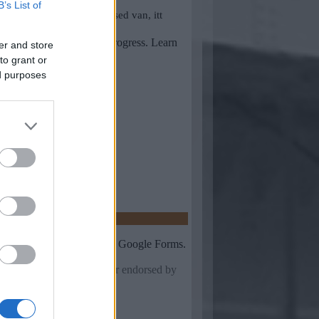
B’s List of
er and store
to grant or
ed purposes