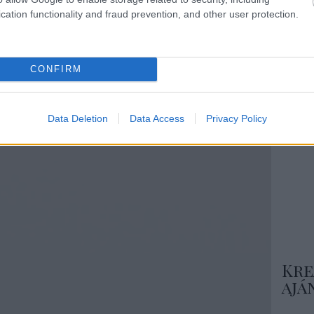
Csa
cation functionality and fraud prevention, and other user protection.
isztrálj
! ‐
Belépés Facebookkal
CONFIRM
Még
ins
Data Deletion
Data Access
Privacy Policy
Nézd m
ötlete
Kre
ajá