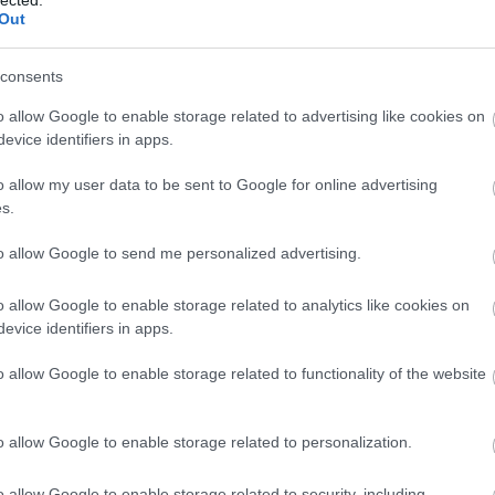
k:
Out
consents
o allow Google to enable storage related to advertising like cookies on
evice identifiers in apps.
o allow my user data to be sent to Google for online advertising
s.
to allow Google to send me personalized advertising.
ck címe:
o allow Google to enable storage related to analytics like cookies on
trackback/id/14534444
evice identifiers in apps.
o allow Google to enable storage related to functionality of the website
 felhasználói tartalomnak minősülnek, értük a
szolgáltatás technikai
at nem ellenőrzi. Kifogás esetén forduljon a blog szerkesztőjéhez.
o allow Google to enable storage related to personalization.
elmi tájékoztatóban
.
o allow Google to enable storage related to security, including