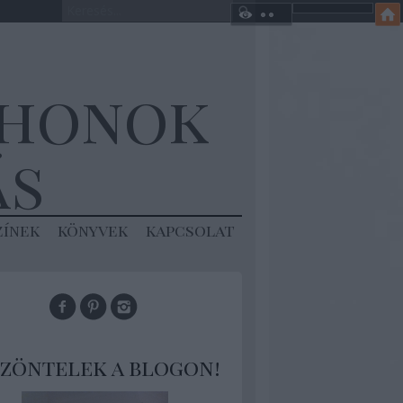
thonok
ás
zínek
könyvek
kapcsolat
zöntelek a blogon!