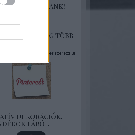
tlakozz hozzánk!
 több kép, még több
piráció
eg Pinterest oldalamat és szerezz új
ket!
atív dekorációk,
ndékok fából