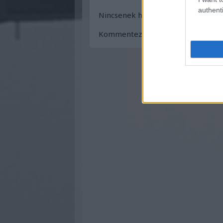
authenti
Nincsenek hozzászólások.
Kommentezéshez
lépj be
, vagy
reg