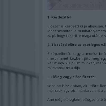
1. Kérdezd ki!
Először is kérdezd ki jó alaposan, 
lehet számítani a munkafolyamato
is, pl. hogy takarít-e maga után. A
2. Tisztázd előre az esetleges v
Elképzelhető, hogy a munka befe
mert menet közben jött még egy ö
kérsz egy kis plusz munkát, mennyi
munkának mi a díja.
3. Előleg vagy előre fizetés?
Soha ne bízz abban, aki előre fize
már csak egy pici munka van hátra.
Ami még előlegként elfogadható ös