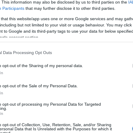
. This information may also be disclosed by us to third parties on the
IA
Participants
that may further disclose it to other third parties.
lyen még nem fordult elő.
 that this website/app uses one or more Google services and may gath
g ...
including but not limited to your visit or usage behaviour. You may click 
 to Google and its third-party tags to use your data for below specifi
z a kis összefoglaló és nem futtok bele egy
ogle consent section.
kontárba.
rása: kattints a fotókra!
l Data Processing Opt Outs
o opt-out of the Sharing of my personal data.
In
o opt-out of the Sale of my Personal Data.
In
kember
otthon
lakberendezés
to opt-out of processing my Personal Data for Targeted
ing.
In
Szólj hozzá!
o opt-out of Collection, Use, Retention, Sale, and/or Sharing
ersonal Data that Is Unrelated with the Purposes for which it
lected.