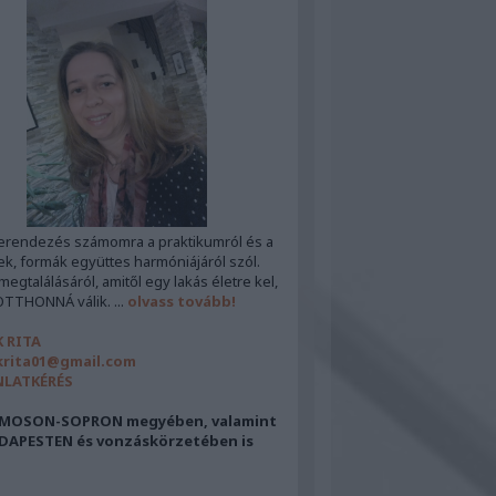
erendezés számomra a praktikumról és a
ek, formák együttes harmóniájáról szól.
egtalálásáról, amitől egy lakás életre kel,
OTTHONNÁ válik. ...
olvass tovább!
 RITA
rita01@gmail.com
NLATKÉRÉS
MOSON-SOPRON megyében, valamint
DAPESTEN és vonzáskörzetében is