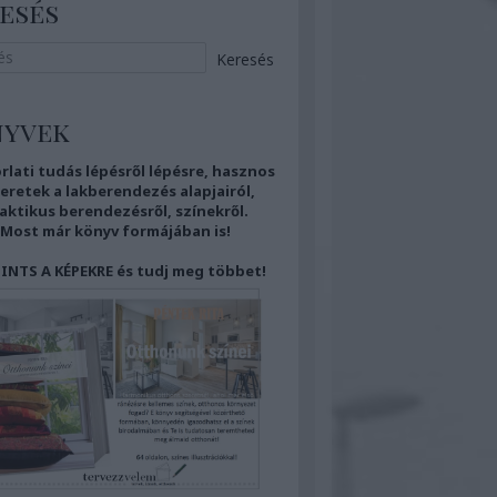
esés
nyvek
rlati tudás
lépésről lépésre,
hasznos
eretek
a lakberendezés alapjairól,
aktikus berendezésről,
színekről.
Most már
könyv formájában is!
INTS A KÉPEKRE és tudj meg többet!