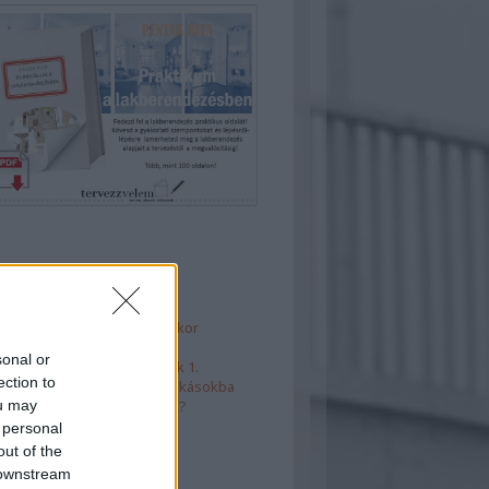
 5
ános hibák fürdő tervezésekor
haelrendezések
sonal or
t is, külön is - térelválasztók 1.
ection to
takarékos megoldások kislakásokba
ou may
rényágyak - mire figyeljünk?
 personal
out of the
 downstream