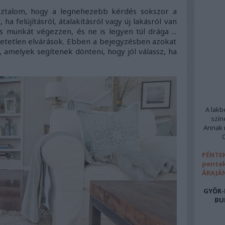
ztalom, hogy a legnehezebb kérdés sokszor a
a felújításról, átalakításról vagy új lakásról van
ós munkát végezzen, és ne is legyen túl drága ...
hetetlen elvárások. Ebben a bejegyzésben azokat
amelyek segítenek dönteni, hogy jól válassz, ha
A lakb
szín
Annak m
PÉNTEK
pentek
ÁRAJÁ
GYŐR-
BU