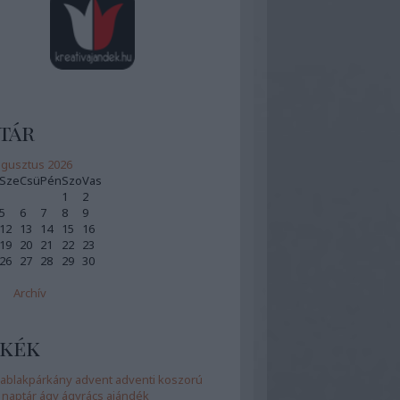
tár
gusztus 2026
Sze
Csü
Pén
Szo
Vas
1
2
5
6
7
8
9
12
13
14
15
16
19
20
21
22
23
26
27
28
29
30
Archív
kék
ablakpárkány
advent
adventi koszorú
 naptár
ágy
ágyrács
ajándék