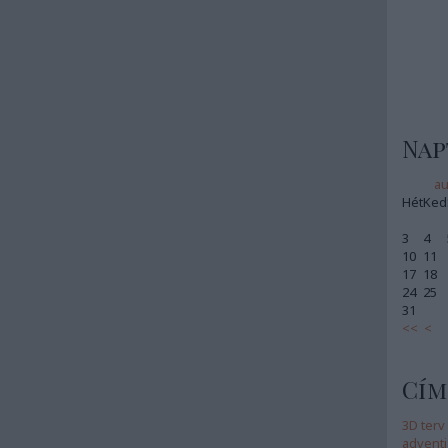
Nap
au
Hét
Ked
3
4
10
11
17
18
24
25
31
<<
<
Cím
3D terv
adventi