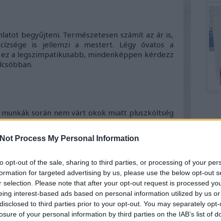
nlatot begyűjteni. Természetesen számít az ár is,
cízsége is jellemzi a mestert. Légy óvatos a
rt ez a legszimpatikusabb, mindenképpen kérdezz
olcsóbban.
a munkák során nem várt okok miatt pluszköltség
gy legyen lehetőséged dönteni. Ha pedig ezt már
Top
ató, hogy szóljon. Hiszen mégiscsak ő a szakember,
Not Process My Personal Information
 venni, amiről mi esetleg nem is tudunk, mert még
Által
 megmondja, miért és hova érdemes vagy éppen
Kony
to opt-out of the sale, sharing to third parties, or processing of your per
Együt
formation for targeted advertising by us, please use the below opt-out s
Hely
r selection. Please note that after your opt-out request is processed y
Szek
eing interest-based ads based on personal information utilized by us or
disclosed to third parties prior to your opt-out. You may separately opt-
losure of your personal information by third parties on the IAB’s list of
lni.