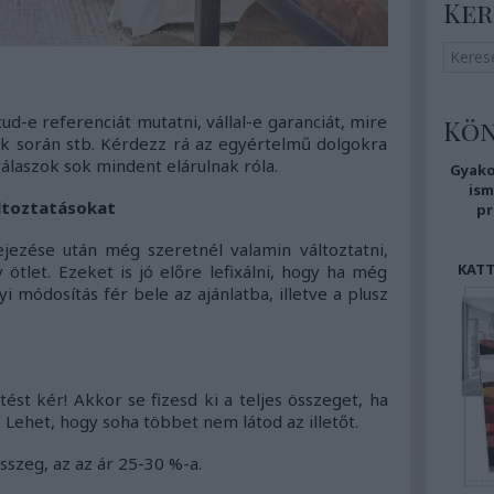
Ker
tud-e referenciát mutatni, vállal-e garanciát, mire
Kö
k során stb. Kérdezz rá az egyértelmű dolgokra
 válaszok sok mindent elárulnak róla.
Gyako
i
sm
áltoztatásokat
pr
jezése után még szeretnél valamin változtatni,
KATT
tlet. Ezeket is jó előre lefixálni, hogy ha még
 módosítás fér bele az ajánlatba, illetve a plusz
tést kér! Akkor se fizesd ki a teljes összeget, ha
 Lehet, hogy soha többet nem látod az illetőt.
szeg, az az ár 25-30 %-a.