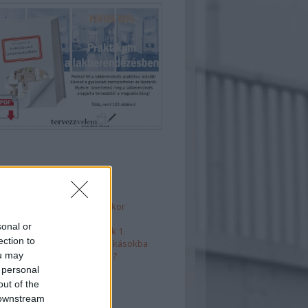
 5
ános hibák fürdő tervezésekor
haelrendezések
sonal or
t is, külön is - térelválasztók 1.
ection to
takarékos megoldások kislakásokba
ou may
rényágyak - mire figyeljünk?
 personal
out of the
 downstream