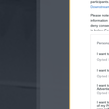
participants
Downstream 
Please note
information 
deny consent
in below Go
Persona
I want t
Opted 
I want t
Opted 
I want 
Advertis
Opted 
I want t
of my P
was col