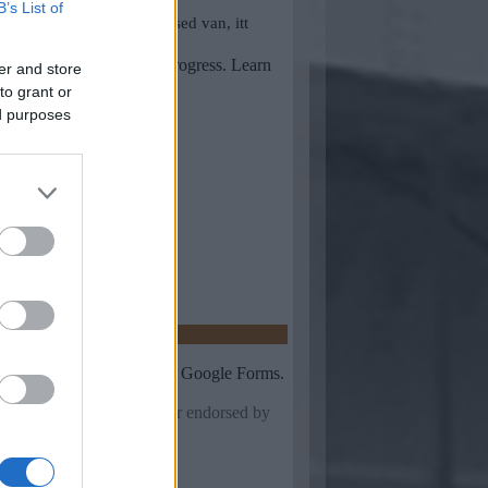
B’s List of
er and store
to grant or
ed purposes