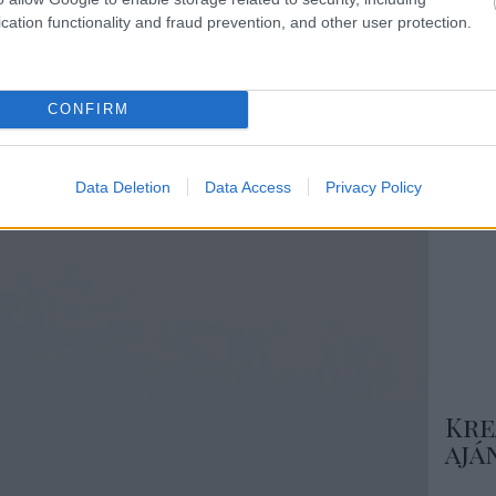
Csa
cation functionality and fraud prevention, and other user protection.
CONFIRM
Még
ins
Data Deletion
Data Access
Privacy Policy
Nézd m
ötlete
Kre
ajá