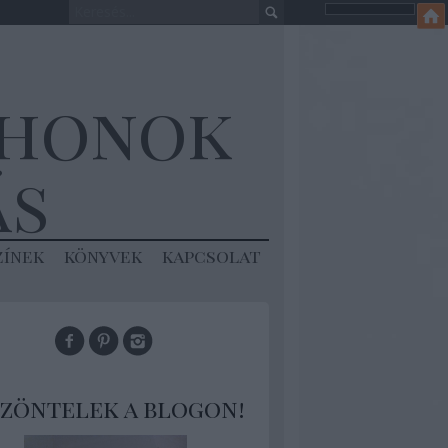
thonok
ás
zínek
könyvek
kapcsolat
zöntelek a blogon!