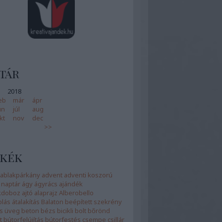
tár
2018
eb
már
ápr
ún
júl
aug
kt
nov
dec
>>
kék
ablakpárkány
advent
adventi koszorú
 naptár
ágy
ágyrács
ajándék
kdoboz
ajtó
alaprajz
Alberobello
olás
átalakítás
Balaton
beépített szekrény
s üveg
beton
bézs
bicikli
bolt
bőrönd
t
bútorfelújítás
bútorfestés
csempe
csillár