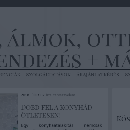
, álmok, ot
endezés + m
renciák
szolgáltatások
árajánlatkérés
s
2018. július 07.
írta:
tervezzvelem
Dobd fel a konyhád
ötletesen!
Kös
Egy konyhaátalakítás nemcsak