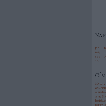
Nap
jan
f
máj
j
sze
o
<<
Cím
3D terv
adventi
ajándé
árnyék
befőtte
burkola