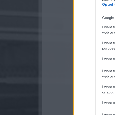
Opted 
Google 
I want t
web or d
I want t
purpose
I want 
I want t
web or d
I want t
or app.
I want t
I want t