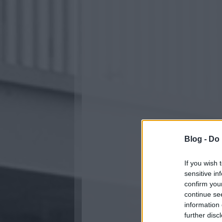
Blog -
Do 
If you wish 
sensitive in
confirm you
continue se
information 
further disc