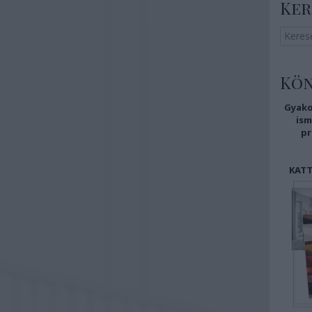
Ker
Kö
Gyako
i
sm
pr
KATT