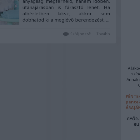
anyagilag megterhelő, hanem időben,
utánajárásban is fárasztó lehet. Ha
albérletben laksz, akkor sem
dobhatod ki a meglévő berendezést. ...
Szólj hozzá!
Tovább
A lakb
szín
Annak m
PÉNTEK
pentek
ÁRAJÁ
GYŐR-
BU