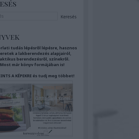
esés
nyvek
rlati tudás
lépésről lépésre,
hasznos
eretek
a lakberendezés alapjairól,
aktikus berendezésről,
színekről.
Most már
könyv formájában is!
INTS A KÉPEKRE és tudj meg többet!