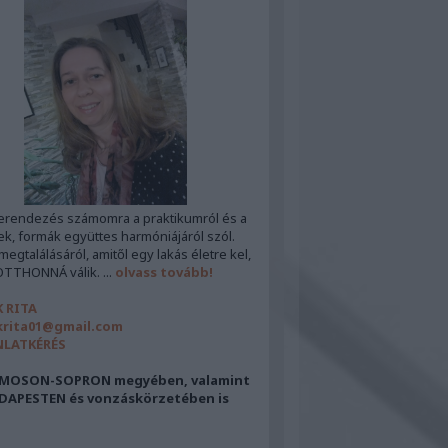
erendezés számomra a praktikumról és a
ek, formák együttes harmóniájáról szól.
egtalálásáról, amitől egy lakás életre kel,
OTTHONNÁ válik. ...
olvass tovább!
 RITA
rita01@gmail.com
NLATKÉRÉS
MOSON-SOPRON megyében, valamint
DAPESTEN és vonzáskörzetében is