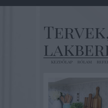
Tervek
lakber
kezdőlap
rólam
refe