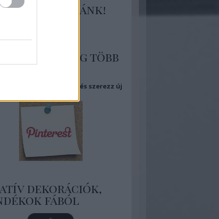
tlakozz hozzánk!
 több kép, még több
piráció
eg Pinterest oldalamat és szerezz új
ket!
atív dekorációk,
ndékok fából