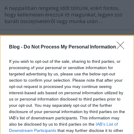
A nappaliban rengeteg időt töltünk, ezért fontos,
hogy kellemesen érezzük itt magunkat, legyen szó
baráti összejövetelről vagy munka után ...
Blog -
Do Not Process My Personal Information
If you wish to opt-out of the sale, sharing to third parties, or
processing of your personal or sensitive information for
targeted advertising by us, please use the below opt-out
section to confirm your selection. Please note that after your
opt-out request is processed you may continue seeing
interest-based ads based on personal information utilized by
us or personal information disclosed to third parties prior to
your opt-out. You may separately opt-out of the further
disclosure of your personal information by third parties on the
IAB’s list of downstream participants. This information may
also be disclosed by us to third parties on the
IAB’s List of
Konyhaátalakítás
Downstream Participants
that may further disclose it to other