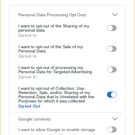
tervezzvelem
•
2018. január 15.
0
third parties.
Please note that this website/app uses one or more Google
Personal Data Processing Opt Outs
Egy konyha praktikus berendezése mindig kihívást
services and may gather and store information including but
jelent. Sokszor kicsi az alapterület, rossz helyen van
not limited to your visit or usage behaviour. You may click to
I want to opt-out of the Sharing of my
personal data.
az ablak, ajtó, fűtőtest - hogy csak néhány ...
grant or deny consent to Google and its third-party tags to
Opted In
use your data for below specified purposes in below Google
consent section.
I want to opt-out of the Sale of my
Personal Data.
Opted In
I want to opt-out of processing my
Personal Data for Targeted Advertising.
Opted In
I want to opt-out of Collection, Use,
Retention, Sale, and/or Sharing of my
Personal Data that Is Unrelated with the
Purposes for which it was collected.
Opted Out
Google consents
I want to allow Google to enable storage