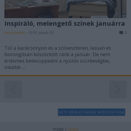
user protection.
Inspiráló, melengető színek januárra
tervezzvelem
•
2018. január 02.
0
Túl a karácsonyon és a szilveszteren, lassan és
borongósan köszöntött ránk a január. De nem
érdemes belesüppedni a nyúlós szürkeségbe,
inkább ...
SÜTI BEÁLLÍTÁSOK MÓDOSÍTÁSA
mobil
|
teljes