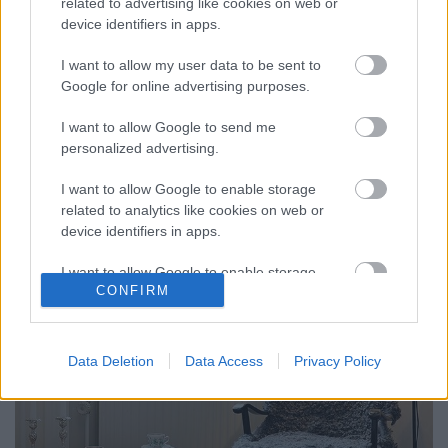
related to advertising like cookies on web or
Kezdj hozzá most! Év eleji
device identifiers in apps.
rendszerezés
I want to allow my user data to be sent to
tervezzvelem
•
2018. január 09.
0
Google for online advertising purposes.
Az újév sokak számára nagy fogadalmakkal
I want to allow Google to send me
kezdődik. Kezdetben lelkesen, aztán valahogy elfogy
personalized advertising.
a lendület. Mert nehéz megszabadulni a bevett ...
I want to allow Google to enable storage
related to analytics like cookies on web or
device identifiers in apps.
I want to allow Google to enable storage
CONFIRM
related to functionality of the website or app.
I want to allow Google to enable storage
related to personalization.
Data Deletion
Data Access
Privacy Policy
I want to allow Google to enable storage
related to security, including authentication
functionality and fraud prevention, and other