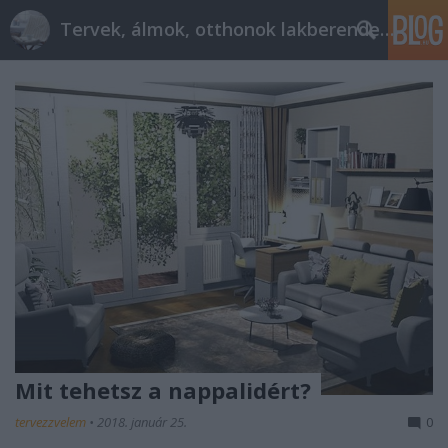
Tervek, álmok, otthonok lakberendezés + más
Mit tehetsz a nappalidért?
tervezzvelem
•
2018. január 25.
0