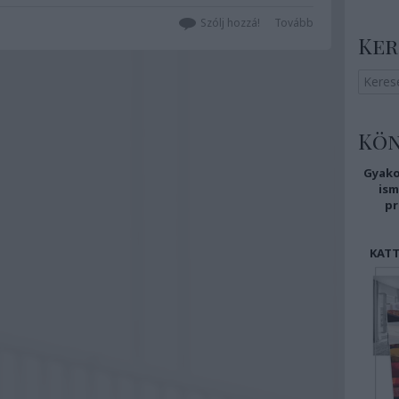
Szólj hozzá!
Tovább
Ker
Kö
Gyako
i
sm
pr
KATT