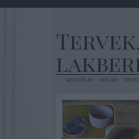
Tervek
lakber
kezdőlap
rólam
refe