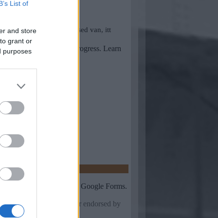
B’s List of
er and store
to grant or
ed purposes