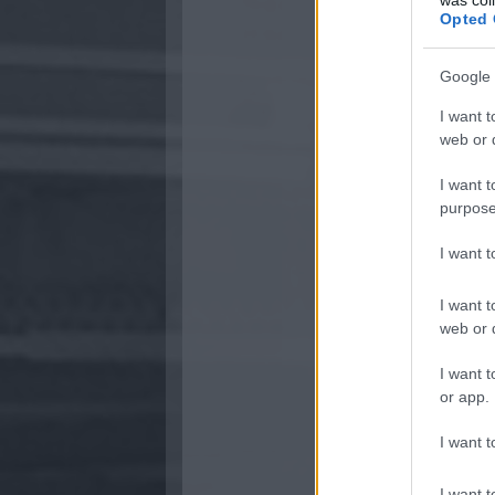
Opted 
Google 
I want t
web or d
I want t
purpose
I want 
I want t
web or d
I want t
or app.
I want t
I want t