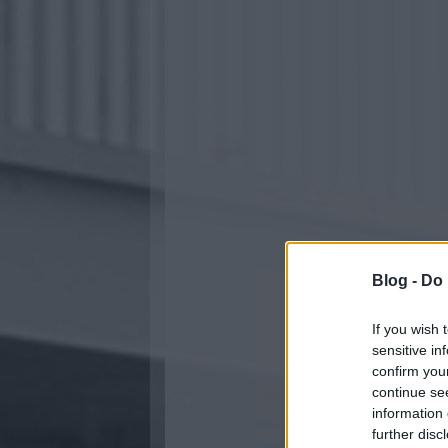
Blog -
Do 
If you wish 
sensitive in
confirm you
continue se
information 
further disc