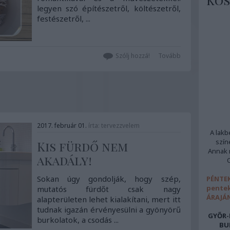
Kös
legyen szó építészetről, költészetről,
festészetről, ...
Szólj hozzá!
Tovább
2017. február 01.
írta:
tervezzvelem
A lakb
szín
Kis fürdő nem
Annak m
akadály!
Sokan úgy gondolják, hogy szép,
PÉNTEK
pentek
mutatós fürdőt csak nagy
ÁRAJÁ
alapterületen lehet kialakítani, mert itt
tudnak igazán érvényesülni a gyönyörű
GYŐR-
burkolatok, a csodás ...
BU