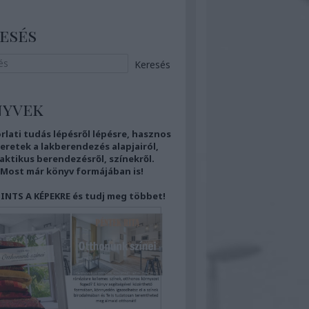
esés
nyvek
rlati tudás
lépésről lépésre,
hasznos
eretek
a lakberendezés alapjairól,
aktikus berendezésről,
színekről.
Most már
könyv formájában is!
INTS A KÉPEKRE és tudj meg többet!