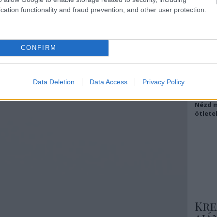
cation functionality and fraud prevention, and other user protection.
Csa
Tovább
CONFIRM
Még
Data Deletion
Data Access
Privacy Policy
ins
Nézd m
ötlete
Kre