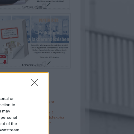
 5
sonal or
ános hibák fürdő tervezésekor
ection to
haelrendezések
ou may
t is, külön is - térelválasztók 1.
 personal
takarékos megoldások kislakásokba
rényágyak - mire figyeljünk?
out of the
 downstream