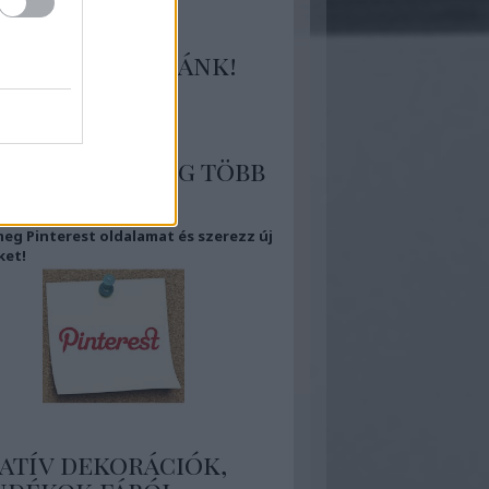
tlakozz hozzánk!
 a Facebook-ra
 több kép, még több
piráció
eg Pinterest oldalamat és szerezz új
ket!
atív dekorációk,