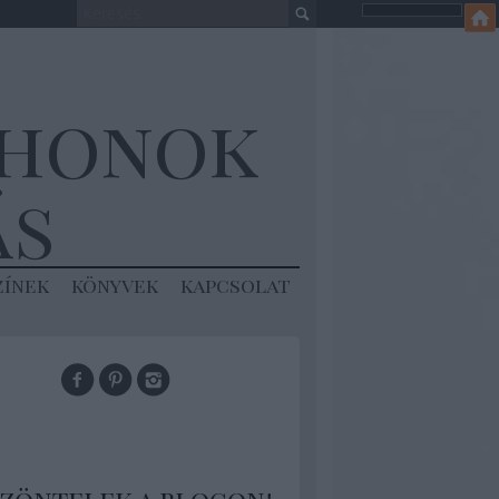
thonok
ás
zínek
könyvek
kapcsolat