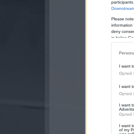
participants
Downstream 
Please note
information 
deny consent
in below Go
Persona
I want t
Opted 
I want t
Opted 
I want 
Advertis
Opted 
I want t
of my P
was col