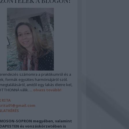
zöntelek a blogon!
erendezés számomra a praktikumról és a
ek, formák együttes harmóniájáról szól.
egtalálásáról, amitől egy lakás életre kel,
OTTHONNÁ válik. ...
olvass tovább!
 RITA
rita01@gmail.com
NLATKÉRÉS
MOSON-SOPRON megyében, valamint
DAPESTEN és vonzáskörzetében is