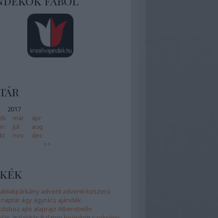
ndékok fából
tár
2017
eb
már
ápr
ún
júl
aug
kt
nov
dec
>>
kék
ablakpárkány
advent
adventi koszorú
 naptár
ágy
ágyrács
ajándék
kdoboz
ajtó
alaprajz
Alberobello
olás
átalakítás
Balaton
beépített szekrény