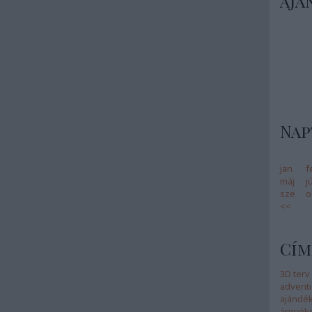
ajá
Nap
jan
f
máj
j
sze
o
<<
Cím
3D terv
adventi
ajándé
árnyék