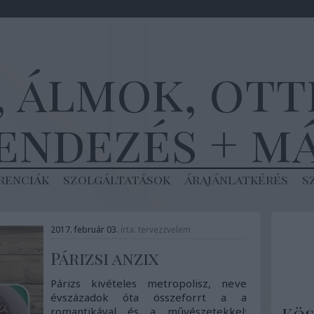
, álmok, ot
endezés + m
renciák
szolgáltatások
árajánlatkérés
s
2017. február 03.
írta:
tervezzvelem
Párizsi anzix
Párizs kivételes metropolisz, neve
évszázadok óta összeforrt a a
romantikával és a művészetekkel: