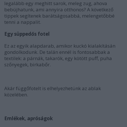
legalább egy meghitt sarok, meleg zug, ahova
bebújhatunk, ami annyira otthonos? A következő
tippek segítenek barátságosabbá, melengetőbbé
tenni a nappalit.
Egy süppedős fotel
Ez az egyik alapdarab, amikor kuckó kialakításán
gondolkodunk. De talán ennél is fontosabbak a
textilek: a párnák, takarók, egy kötött puff, puha
szőnyegek, birkabőr.
Akár függőfotelt is elhelyezhetünk az ablak
közelében.
Emlékek, apróságok