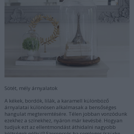
Sötét, mély árnyalatok
A kékek, bordók, lilák, a karamell különböző
árnyalatai különösen alkalmasak a bensőséges
hangulat megteremtésére. Télen jobban vonzódunk
ezekhez a színekhez, nyáron már kevésbé. Hogyan
tudjuk ezt az ellentmondást áthidalni nagyobb
költségek nélkül? Szerencsés ha semleges (szürke