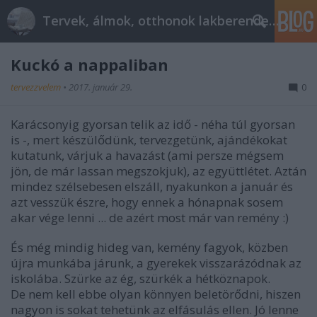
Tervek, álmok, otthonok lakberendezés + más
Kuckó a nappaliban
tervezzvelem
•
2017. január 29.
0
Karácsonyig gyorsan telik az idő - néha túl gyorsan
is -, mert készülődünk, tervezgetünk, ajándékokat
kutatunk, várjuk a havazást (ami persze mégsem
jön, de már lassan megszokjuk), az együttlétet. Aztán
mindez szélsebesen elszáll, nyakunkon a január és
azt vesszük észre, hogy ennek a hónapnak sosem
akar vége lenni ... de azért most már van remény :)
És még mindig hideg van, kemény fagyok, közben
újra munkába járunk, a gyerekek visszarázódnak az
iskolába. Szürke az ég, szürkék a hétköznapok.
De nem kell ebbe olyan könnyen beletörődni, hiszen
nagyon is sokat tehetünk az elfásulás ellen. Jó lenne