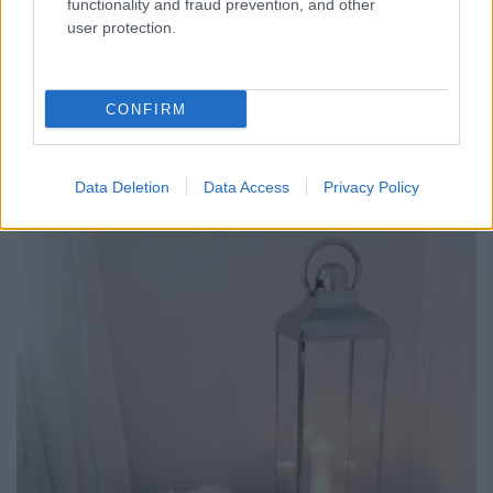
functionality and fraud prevention, and other
teremtenek. Ne várjunk különleges alkalomra, egy
user protection.
egyszerű vacsora ugyanúgy alkalmas erre.
CONFIRM
Data Deletion
Data Access
Privacy Policy