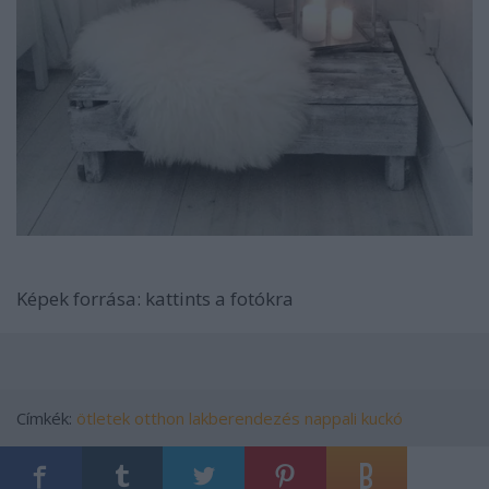
Képek forrása: kattints a fotókra
Címkék:
ötletek
otthon
lakberendezés
nappali
kuckó