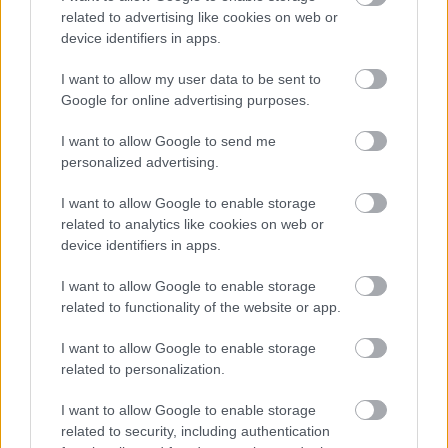
related to advertising like cookies on web or
device identifiers in apps.
I want to allow my user data to be sent to
Google for online advertising purposes.
I want to allow Google to send me
personalized advertising.
I want to allow Google to enable storage
related to analytics like cookies on web or
device identifiers in apps.
I want to allow Google to enable storage
related to functionality of the website or app.
Változatos fényjáték
I want to allow Google to enable storage
Nem feltétlenül kell kandalló ahhoz, hogy melengető
related to personalization.
fényekben gyönyörködhessünk. Egy-egy jól
I want to allow Google to enable storage
elhelyezett lampion-sor, gyertyák, mécsesek,
related to security, including authentication
lámpások ugyanolyan barátságos hangulatot