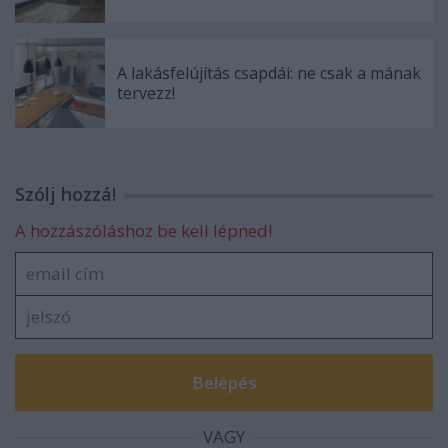
A lakásfelújítás csapdái: ne csak a mának
tervezz!
Szólj hozzá!
A hozzászóláshoz be kell lépned!
VAGY