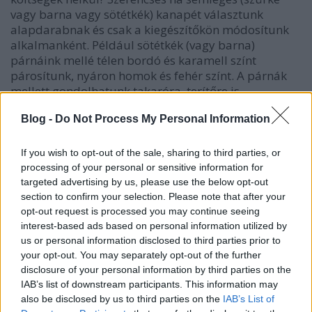
vagy barna vagy sötétkék) kanapét választunk
alapdarabnak és csak a kiegészítőkön módosítunk
alkalmanként. Például sötétkék (vagy barna)
párnáink mellé télen bordó és karamell színt
párosítunk, nyáron homok és fehér színt. A párnák
mellett gondolhatunk takaróra, terítőre is.
Blog -
Do Not Process My Personal Information
Falburkolatok
If you wish to opt-out of the sale, sharing to third parties, or
processing of your personal or sensitive information for
A természetes anyagú falburkolatok nagyon
targeted advertising by us, please use the below opt-out
otthonossá változtatják a nappalit. Ezeken a képeken
section to confirm your selection. Please note that after your
jól látszik, mekkora átalakuláson ment keresztül ez a
opt-out request is processed you may continue seeing
helyiség. A bútorok változatlanok maradtak,
interest-based ads based on personal information utilized by
mindössze a raklapból házilag készített burkolat az
us or personal information disclosed to third parties prior to
újdonság - és mekkora a különbség!
your opt-out. You may separately opt-out of the further
disclosure of your personal information by third parties on the
IAB’s list of downstream participants. This information may
also be disclosed by us to third parties on the
IAB’s List of