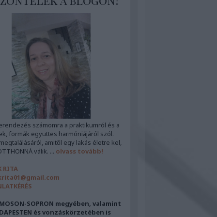
zöntelek a blogon!
erendezés számomra a praktikumról és a
ek, formák együttes harmóniájáról szól.
egtalálásáról, amitől egy lakás életre kel,
OTTHONNÁ válik. ...
olvass tovább!
 RITA
rita01@gmail.com
NLATKÉRÉS
MOSON-SOPRON megyében, valamint
DAPESTEN és vonzáskörzetében is