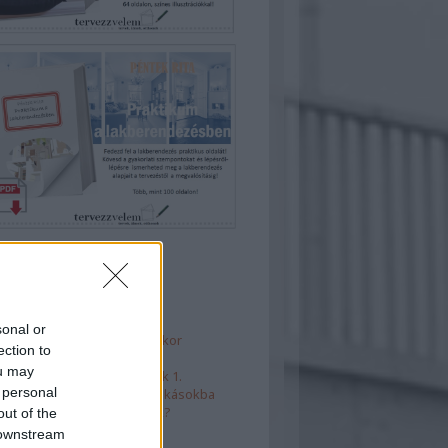
 5
sonal or
ános hibák fürdő tervezésekor
ection to
haelrendezések
ou may
t is, külön is - térelválasztók 1.
 personal
takarékos megoldások kislakásokba
rényágyak - mire figyeljünk?
out of the
 downstream