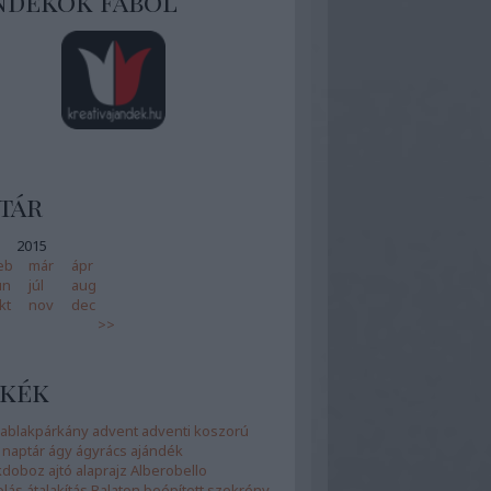
ndékok fából
tár
2015
eb
már
ápr
ún
júl
aug
kt
nov
dec
>>
kék
ablakpárkány
advent
adventi koszorú
 naptár
ágy
ágyrács
ajándék
kdoboz
ajtó
alaprajz
Alberobello
olás
átalakítás
Balaton
beépített szekrény