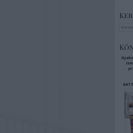
Ker
Kö
Gyako
i
sm
pr
KATT