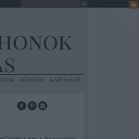
thonok
ás
zínek
könyvek
kapcsolat