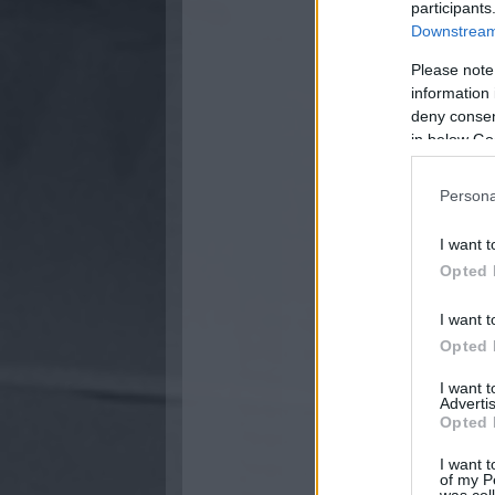
participants
Downstream 
Please note
information 
deny consent
in below Go
Persona
I want t
Opted 
I want t
Opted 
I want 
Advertis
Opted 
I want t
of my P
was col