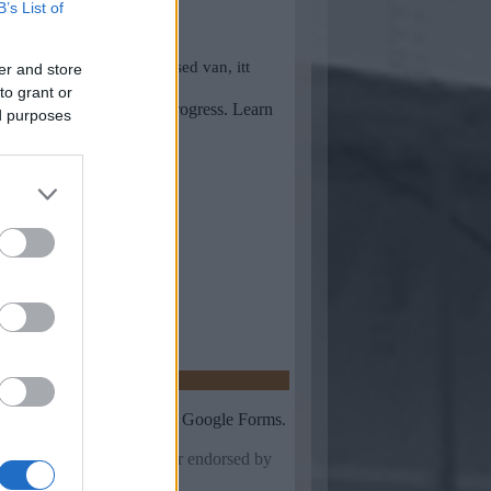
B’s List of
er and store
to grant or
ed purposes