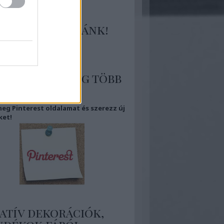
tlakozz hozzánk!
 több kép, még több
piráció
eg Pinterest oldalamat és szerezz új
ket!
atív dekorációk,