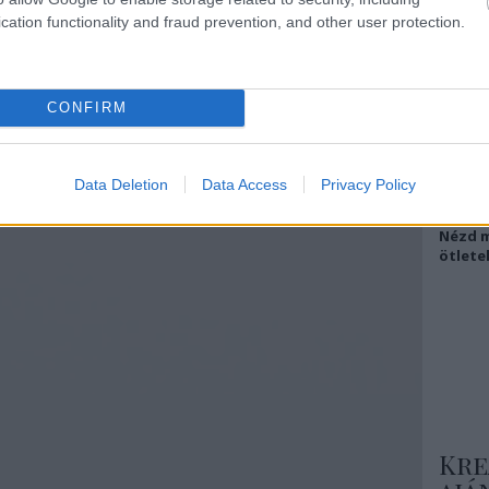
cation functionality and fraud prevention, and other user protection.
Csa
CONFIRM
Még
Data Deletion
Data Access
Privacy Policy
ins
Nézd m
ötlete
Kre