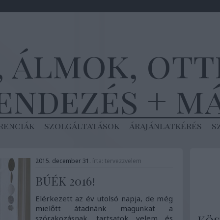
, álmok, ot
endezés + m
renciák
szolgáltatások
árajánlatkérés
s
2015. december 31.
írta:
tervezzvelem
BÚÉK 2016!
Elérkezett az év utolsó napja, de még
mielőtt átadnánk magunkat a
szórakozásnak, tartsatok velem és