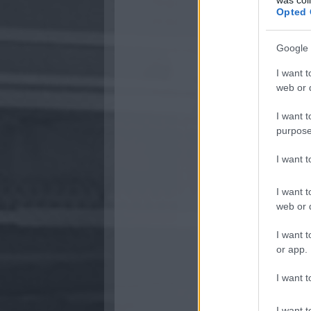
Opted 
Google 
I want t
web or d
I want t
purpose
I want 
I want t
web or d
I want t
or app.
I want t
I want t