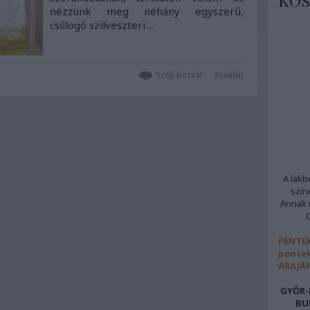
Kös
nézzünk meg néhány egyszerű,
csillogó szilveszteri ...
Szólj hozzá!
Tovább
A lakb
szín
Annak m
PÉNTEK
pentek
ÁRAJÁ
GYŐR-
BU