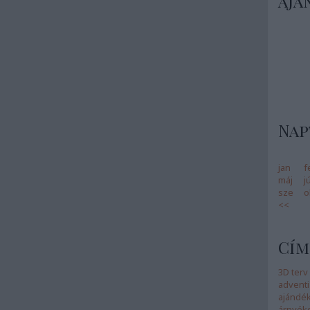
ajá
Nap
jan
f
máj
j
sze
o
<<
Cím
3D terv
adventi
ajándé
árnyék