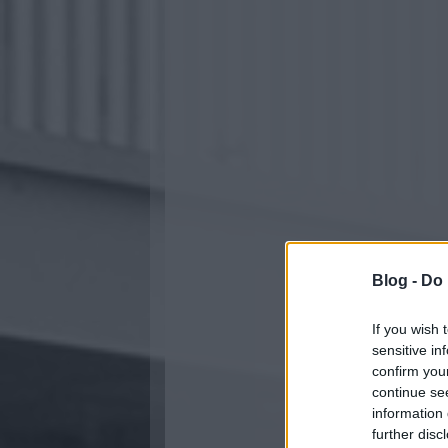
Blog -
Do 
If you wish 
sensitive in
confirm you
continue se
information 
further disc