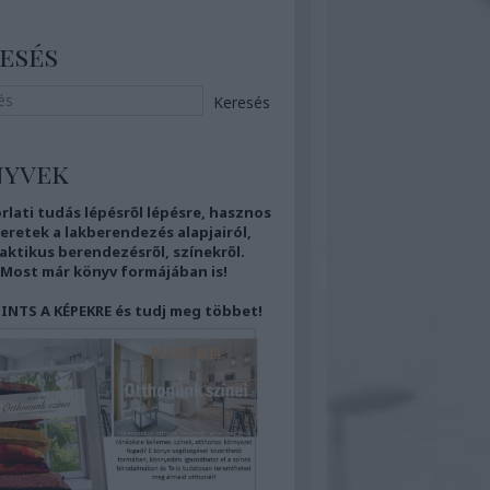
esés
nyvek
rlati tudás
lépésről lépésre,
hasznos
eretek
a lakberendezés alapjairól,
aktikus berendezésről,
színekről.
Most már
könyv formájában is!
INTS A KÉPEKRE és tudj meg többet!