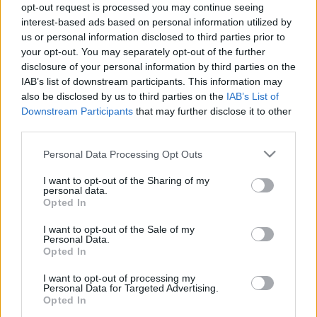
tervezzvelem
•
2015. december 23.
0
opt-out request is processed you may continue seeing
interest-based ads based on personal information utilized by
us or personal information disclosed to third parties prior to
Hamarosan szenteste és biztosan akad még
your opt-out. You may separately opt-out of the further
közülünk olyan, akire vár néhány tennivaló. Itt most
disclosure of your personal information by third parties on the
összegyűjtöttem pár ötletet, amelyek akár az ...
IAB’s list of downstream participants. This information may
also be disclosed by us to third parties on the
IAB’s List of
Downstream Participants
that may further disclose it to other
third parties.
Please note that this website/app uses one or more Google
Personal Data Processing Opt Outs
services and may gather and store information including but
not limited to your visit or usage behaviour. You may click to
I want to opt-out of the Sharing of my
personal data.
grant or deny consent to Google and its third-party tags to
Opted In
use your data for below specified purposes in below Google
consent section.
I want to opt-out of the Sale of my
Personal Data.
Opted In
I want to opt-out of processing my
Personal Data for Targeted Advertising.
Opted In