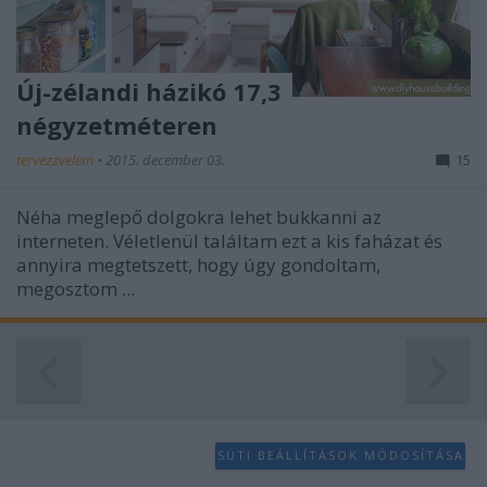
Új-zélandi házikó 17,3
négyzetméteren
tervezzvelem
•
2015. december 03.
15
Néha meglepő dolgokra lehet bukkanni az
interneten. Véletlenül találtam ezt a kis faházat és
annyira megtetszett, hogy úgy gondoltam,
megosztom ...
SÜTI BEÁLLÍTÁSOK MÓDOSÍTÁSA