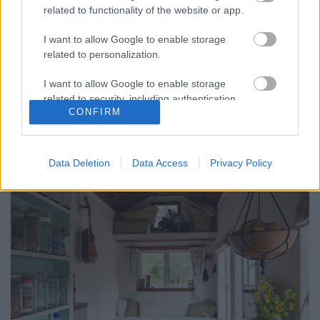
related to functionality of the website or app.
A sokoldalú BESTÅ tárolórendszer
I want to allow Google to enable storage
related to personalization.
tervezzvelem
•
2015. december 10.
0
I want to allow Google to enable storage
Ahány ház, annyi szokás. Különösen igaz ez az IKEA
related to security, including authentication
BESTÅ tárolórendszerére. Mivel elemes
CONFIRM
functionality and fraud prevention, and other
bútorcsaládról van szó, korlátlan variációs ...
user protection.
Data Deletion
Data Access
Privacy Policy