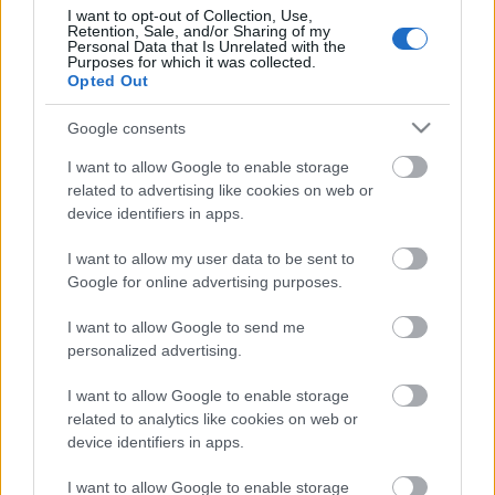
Az első lakás ...
I want to opt-out of Collection, Use,
Retention, Sale, and/or Sharing of my
Personal Data that Is Unrelated with the
tervezzvelem
•
2015. december 16.
0
Purposes for which it was collected.
Opted Out
... megvásárlásakor, berendezésekor tele vagyunk
lelkesedéssel, ötletekkel, tervekkel. Nyilván
Google consents
megkötöttünk jó pár kompromisszumot is, de ...
I want to allow Google to enable storage
related to advertising like cookies on web or
device identifiers in apps.
I want to allow my user data to be sent to
Google for online advertising purposes.
I want to allow Google to send me
personalized advertising.
I want to allow Google to enable storage
related to analytics like cookies on web or
device identifiers in apps.
I want to allow Google to enable storage