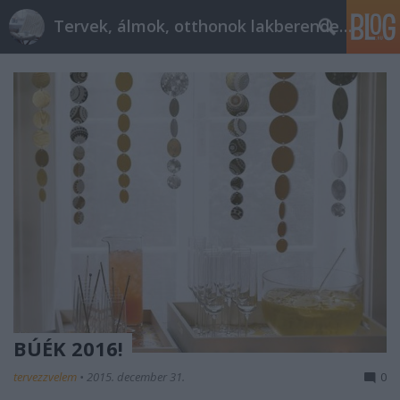
Tervek, álmok, otthonok lakberendezés + más
BÚÉK 2016!
tervezzvelem
•
2015. december 31.
0