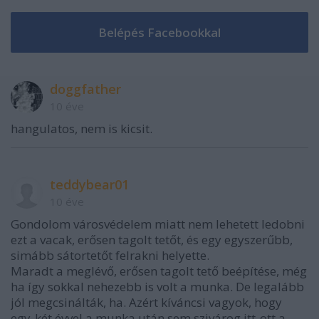
doggfather
10 éve
hangulatos, nem is kicsit.
teddybear01
10 éve
Gondolom városvédelem miatt nem lehetett ledobni
ezt a vacak, erősen tagolt tetőt, és egy egyszerűbb,
simább sátortetőt felrakni helyette.
Maradt a meglévő, erősen tagolt tető beépítése, még
ha így sokkal nehezebb is volt a munka. De legalább
jól megcsinálták, ha. Azért kíváncsi vagyok, hogy
egy-két évvel a munka után sem szivárog itt-ott a