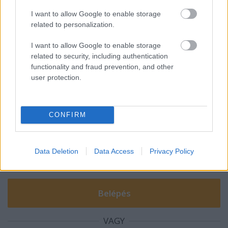
I want to allow Google to enable storage
related to personalization.
Így kerülheted el a konyhafelújítás
buktatóit
I want to allow Google to enable storage
related to security, including authentication
functionality and fraud prevention, and other
user protection.
Szólj hozzá!
A hozzászóláshoz be kell lépned!
CONFIRM
Data Deletion
Data Access
Privacy Policy
VAGY