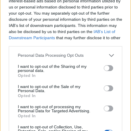
interest-based ads based on personal information utilized by
us or personal information disclosed to third parties prior to
your opt-out. You may separately opt-out of the further
disclosure of your personal information by third parties on the
IAB’s list of downstream participants. This information may
also be disclosed by us to third parties on the
IAB’s List of
Képek forrása
itt
.
Downstream Participants
that may further disclose it to other
third parties.
Please note that this website/app uses one or more Google
Personal Data Processing Opt Outs
services and may gather and store information including but
not limited to your visit or usage behaviour. You may click to
I want to opt-out of the Sharing of my
personal data.
grant or deny consent to Google and its third-party tags to
Opted In
use your data for below specified purposes in below Google
consent section.
I want to opt-out of the Sale of my
Personal Data.
Opted In
I want to opt-out of processing my
Címkék:
színek
otthon
lakberendezés
lakások
stílusok
Personal Data for Targeted Advertising.
Opted In
I want to opt-out of Collection, Use,
Retention, Sale, and/or Sharing of my