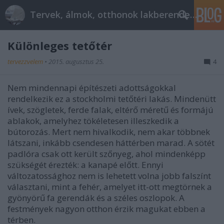
Tervek, álmok, otthonok lakberendezés + más
Különleges tetőtér
tervezzvelem
•
2015. augusztus 25.
4
Nem mindennapi építészeti adottságokkal
rendelkezik ez a stockholmi tetőtéri lakás. Mindenütt
ívek, szögletek, ferde falak, eltérő méretű és formájú
ablakok, amelyhez tökéletesen illeszkedik a
bútorozás. Mert nem hivalkodik, nem akar többnek
látszani, inkább csendesen háttérben marad. A sötét
padlóra csak ott került szőnyeg, ahol mindenképp
szükségét érezték: a kanapé előtt. Ennyi
változatossághoz nem is lehetett volna jobb falszínt
választani, mint a fehér, amelyet itt-ott megtörnek a
gyönyörű fa gerendák és a széles oszlopok. A
festmények nagyon otthon érzik magukat ebben a
térben.