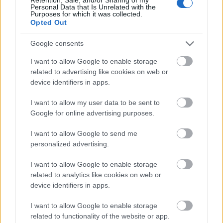
Personal Data that Is Unrelated with the
Purposes for which it was collected.
Ajánlott bejegyzések:
Opted Out
Google consents
Nagy átalakulás bútorcsere nélkül
I want to allow Google to enable storage
related to advertising like cookies on web or
device identifiers in apps.
A lakásfelújítás csapdái: ne csak a mának
I want to allow my user data to be sent to
tervezz!
Google for online advertising purposes.
I want to allow Google to send me
personalized advertising.
Miért éri meg bútort felújítani? 5 hasznos
ötlet
I want to allow Google to enable storage
related to analytics like cookies on web or
device identifiers in apps.
I want to allow Google to enable storage
5 könnyen követhető stílustipp
related to functionality of the website or app.