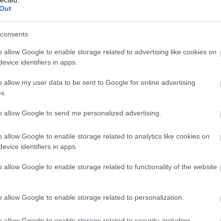
gyakat
találhattok.
Out
consents
o allow Google to enable storage related to advertising like cookies on
evice identifiers in apps.
tok
galamb
lakberendezés
dekoráció
o allow my user data to be sent to Google for online advertising
Szólj hozzá!
s.
to allow Google to send me personalized advertising.
k:
o allow Google to enable storage related to analytics like cookies on
evice identifiers in apps.
o allow Google to enable storage related to functionality of the website
o allow Google to enable storage related to personalization.
o allow Google to enable storage related to security, including