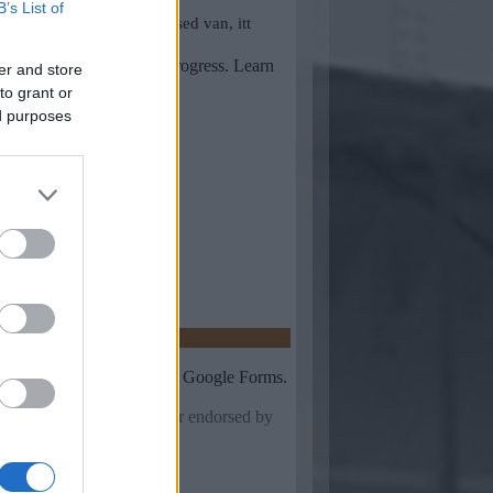
B’s List of
er and store
to grant or
ed purposes