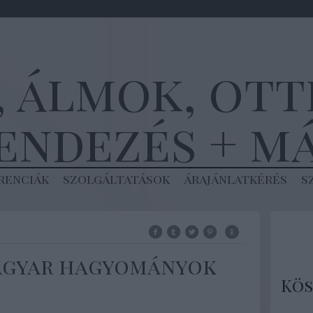
, álmok, ot
endezés + m
renciák
szolgáltatások
árajánlatkérés
s
magyar hagyományok
Kös