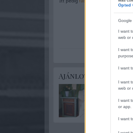
Itt pedig
fából készült ajándéktár
Opted 
Google 
I want t
web or d
népművészet
hangula
I want t
purpose
I want 
Ajánlott bejegyzése
I want t
web or d
I want t
or app.
I want t
I want t