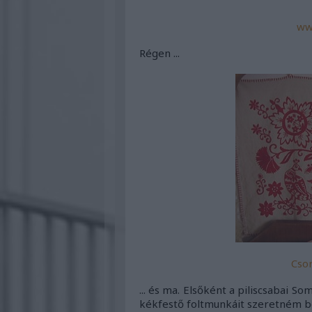
ww
Régen ...
Csor
... és ma. Elsőként a piliscsabai 
kékfestő foltmunkáit szeretném b