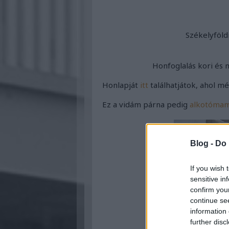
Székelyföl
Honfoglalás kori és
Honlapját
itt
találhatjátok, ahol m
Ez a vidám párna pedig
alkotómam
Blog -
Do 
If you wish 
sensitive in
confirm you
continue se
information 
further disc