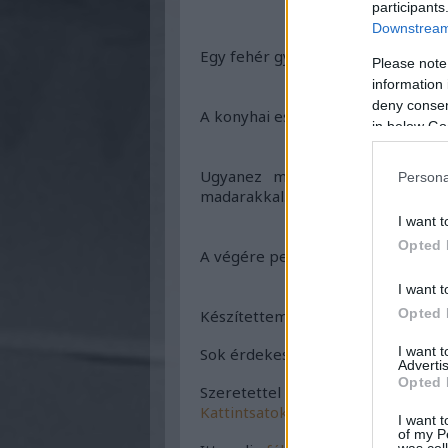
participants
Downstream 
Egy fehér gyöngyszem.
Please note
information 
deny consent
A konyhai eszközökön is gyakran 
in below Go
Ugyanez modern köntösben: Ková
Persona
madarakkal.
I want t
Opted 
A végére pedig egy leheletfinom h
I want t
Opted 
Készítettem egy táblát a Pinteres
I want 
Sok érdekességgel találkozhattok
Advertis
Opted 
Szeretettel ajánlok figyelmetekb
Kattintsatok ide a részletekért!
I want t
of my P
was col