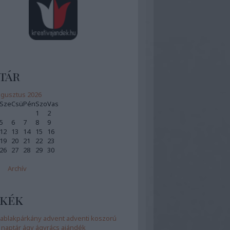
tár
gusztus 2026
Sze
Csü
Pén
Szo
Vas
1
2
5
6
7
8
9
12
13
14
15
16
19
20
21
22
23
26
27
28
29
30
Archív
kék
ablakpárkány
advent
adventi koszorú
 naptár
ágy
ágyrács
ajándék