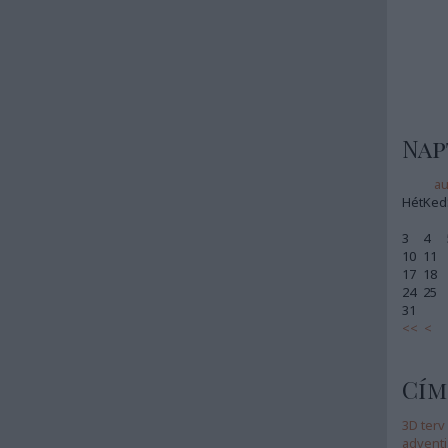
Nap
au
Hét
Ked
3
4
10
11
17
18
24
25
31
<<
<
Cím
3D terv
adventi