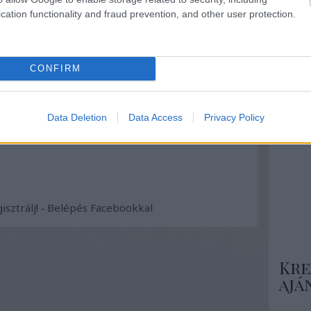
Csa
cation functionality and fraud prevention, and other user protection.
ck címe:
trackback/id/7160819
CONFIRM
Még
ins
 felhasználói tartalomnak minősülnek, értük a
szolgáltatás technikai
Data Deletion
Data Access
Privacy Policy
Nézd m
at nem ellenőrzi. Kifogás esetén forduljon a blog szerkesztőjéhez.
elmi tájékoztatóban
.
ötlete
isztrálj
! ‐
Belépés Facebookkal
Kre
ajá