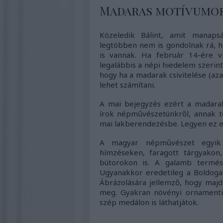
Madaras motívumo
Közeledik Bálint, amit manaps
legtöbben nem is gondolnak rá, 
is vannak. Ha február 14-ére v
legalábbis a népi hiedelem szerint
hogy ha a madarak csivitelése (aza
lehet számítani.
A mai bejegyzés ezért a madarak
írok népművészetünkről, annak to
mai lakberendezésbe. Legyen ez eg
A magyar népművészet egyik 
hímzéseken, faragott tárgyakon
bútorokon is. A galamb termész
Ugyanakkor eredetileg a Boldogas
Ábrázolására jellemző, hogy majd
meg. Gyakran növényi ornamentik
szép medálon is láthatjátok.