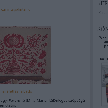
Ker
w.mintapalinta.hu
Kö
Gyako
i
sm
pr
KATT
nai életfás falvédő
Somogyi Ferencné (Mina Mária) különleges szépségű
emutatni.