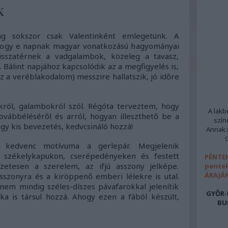
k
ág sokszor csak Valentinként emlegetünk. A
hogy e napnak magyar vonatkozású hagyományai
isszatérnek a vadgalambok, közeleg a tavasz,
. Bálint napjához kapcsolódik az a megfigyelés is,
z a veréblakodalom) messzire hallatszik, jó időre
ról, galambokról szól. Régóta terveztem, hogy
A lakb
vábbéléséről és arról, hogyan illeszthető be a
szín
y kis bevezetés, kedvcsináló hozzá!
Annak m
kedvenc motívuma a gerlepár. Megjelenik
, székelykapukon, cserépedényeken és festett
PÉNTEK
etesen a szerelem, az ifjú asszony jelképe.
pentek
ÁRAJÁ
szonyra és a kiröppenő emberi lélekre is utal.
nem mindig széles-díszes pávafarokkal jelenítik
GYŐR-
a is társul hozzá. Ahogy ezen a fából készült,
BU