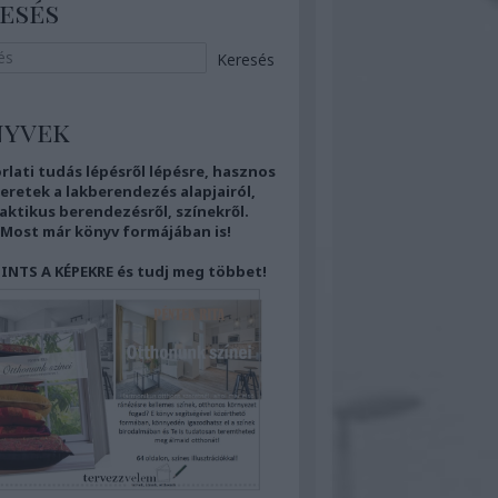
esés
nyvek
rlati tudás
lépésről lépésre,
hasznos
eretek
a lakberendezés alapjairól,
aktikus berendezésről,
színekről.
Most már
könyv formájában is!
INTS A KÉPEKRE és tudj meg többet!