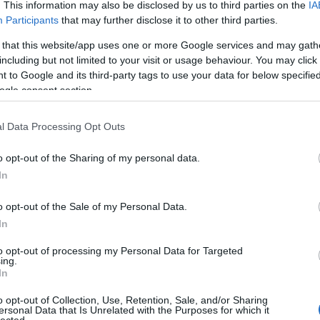
. This information may also be disclosed by us to third parties on the
IA
Participants
that may further disclose it to other third parties.
 that this website/app uses one or more Google services and may gath
including but not limited to your visit or usage behaviour. You may click 
 to Google and its third-party tags to use your data for below specifi
megjelenik az életfás-madaras motívum.
ogle consent section.
cs Gabriella textilképén a tulipános életfa
l Data Processing Opt Outs
o opt-out of the Sharing of my personal data.
In
alasi csipkét hagytam.
o opt-out of the Sale of my Personal Data.
In
ten,
nézzétek meg
!
to opt-out of processing my Personal Data for Targeted
 a
Facebookon
is!
ing.
In
e egy könyvet a színekről, a színválasztásról.
o opt-out of Collection, Use, Retention, Sale, and/or Sharing
ersonal Data that Is Unrelated with the Purposes for which it
lected.