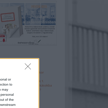
 5
ános hibák fürdő tervezésekor
haelrendezések
sonal or
t is, külön is - térelválasztók 1.
ection to
takarékos megoldások kislakásokba
ou may
rényágyak - mire figyeljünk?
 personal
out of the
 downstream