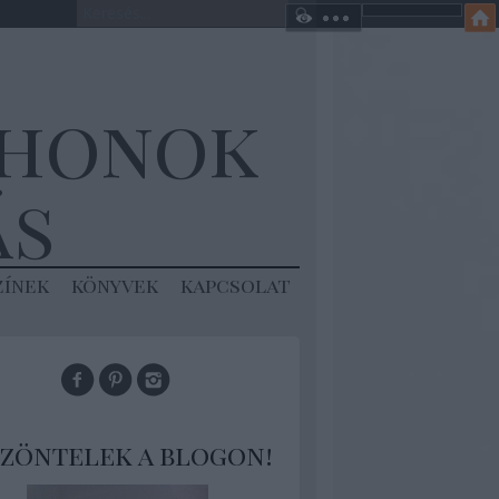
thonok
ás
zínek
könyvek
kapcsolat
zöntelek a blogon!