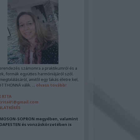
erendezés számomra a praktikumról és a
ek, formák együttes harmóniájáról szól.
egtalálásáról, amitől egy lakás életre kel,
OTTHONNÁ válik. ...
olvass tovább!
 RITA
rita01@gmail.com
NLATKÉRÉS
MOSON-SOPRON megyében, valamint
DAPESTEN és vonzáskörzetében is