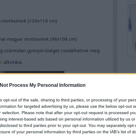
di motívumok (130x116 cm)
 mai magyar motívumok (98x198 cm)
ég számtalan gyönyörűséget csodálhattok meg.
i
alkotása.
Top
Not Process My Personal Information
Által
Kony
to opt-out of the sale, sharing to third parties, or processing of your per
Együt
formation for targeted advertising by us, please use the below opt-out s
Hely
r selection. Please note that after your opt-out request is processed y
Szek
eing interest-based ads based on personal information utilized by us or
disclosed to third parties prior to your opt-out. You may separately opt-
losure of your personal information by third parties on the IAB’s list of