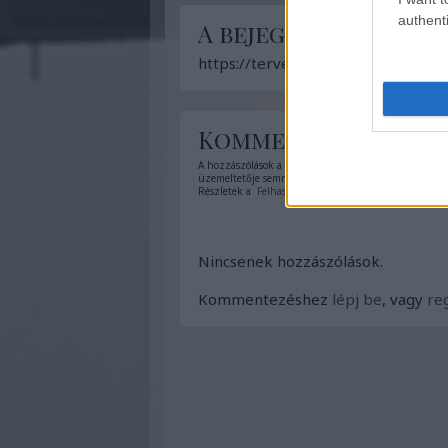
authenti
A bejegyzés trackba
https://tervezzvelem.blog.hu/api/
Kommentek:
A hozzászólások a
vonatkozó jogszabályok
értelmében
üzemeltetője semmilyen felelősséget nem vállal, azok
Részletek a
Felhasználási feltételekben
és az
adatvéd
Nincsenek hozzászólások.
Kommentezéshez
lépj be
, vagy
reg