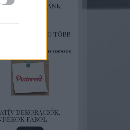
tlakozz hozzánk!
 több kép, még több
piráció
eg Pinterest oldalamat és szerezz új
ket!
atív dekorációk,
ndékok fából